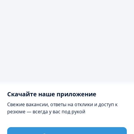
Скачайте наше приложение
Свежие вакансии, ответы на отклики и доступ к
резюме — всегда у вас под рукой
Продолжая просмотр сайта, я соглашаюсь с
использованием файлов cookie владельцем сайта в
соответствии с
Политикой в отношении файлов cookie